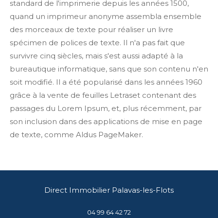
standard de l'imprimerie depuis les années 1500,
quand un imprimeur anonyme assembla ensemble
des morceaux de texte pour réaliser un livre
spécimen de polices de texte. Il n'a pas fait que
survivre cinq siècles, mais s'est aussi adapté à la
bureautique informatique, sans que son contenu n'en
soit modifié. Il a été popularisé dans les années 1960
grâce à la vente de feuilles Letraset contenant des
passages du Lorem Ipsum, et, plus récemment, par
son inclusion dans des applications de mise en page
de texte, comme Aldus PageMaker.
Direct Immobilier Palavas-les-Flots
04 99 64 42 72