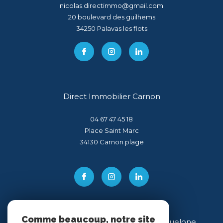
nicolas.directimmo@gmail.com
20 boulevard des guilhems
34250
palavas les flots
Direct Immobilier Carnon
04 67 47 45 18
Place Saint Marc
34130
carnon plage
Comme beaucoup, notre site
Direct Immobilier Villeneuve-lès-Maguelone