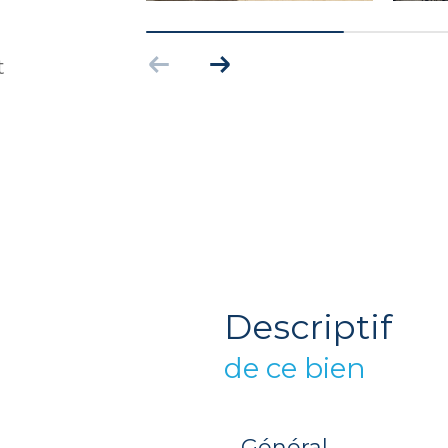
t
descriptif
de ce bien
Général