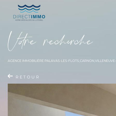
V
o
r
e
r
e
c
e
c
e
AGENCE IMMOBILIÈRE PALAVAS-LES-FLOTS,CARNON,VILLENEUV
RETOUR