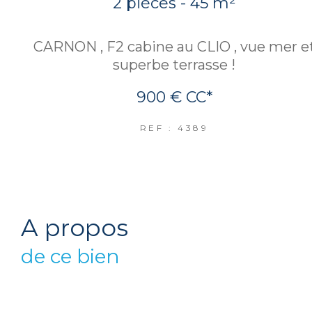
2 pièces - 45 m²
CARNON , F2 cabine au CLIO , vue mer e
superbe terrasse !
900 €
CC*
REF : 4389
a propos
de ce bien