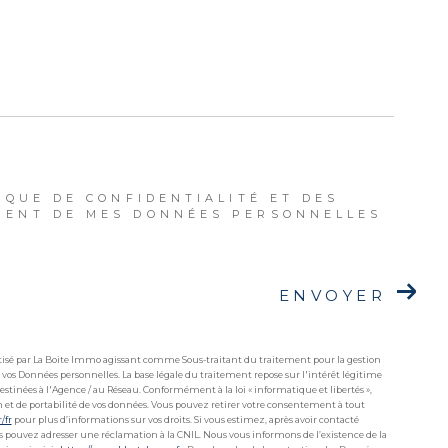
IQUE DE CONFIDENTIALITÉ ET DES
MENT DE MES DONNÉES PERSONNELLES
ENVOYER
matisé par La Boite Immo agissant comme Sous-traitant du traitement pour la gestion
 vos Données personnelles. La base légale du traitement repose sur l'intérêt légitime
stinées à l'Agence / au Réseau. Conformément à la loi « informatique et libertés »,
ion et de portabilité de vos données. Vous pouvez retirer votre consentement à tout
r/fr
pour plus d’informations sur vos droits. Si vous estimez, après avoir contacté
ous pouvez adresser une réclamation à la CNIL. Nous vous informons de l’existence de la