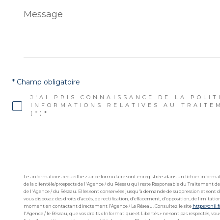
Message
*
* Champ obligatoire
J'AI PRIS CONNAISSANCE DE LA POLIT
INFORMATIONS RELATIVES AU TRAITE
(*)*
Les informations recueillies sur ce formulaire sont enregistrées dans un fichier infor
de la clientèle/prospects de l'Agence / du Réseau qui reste Responsable du Traitement de
de l'Agence / du Réseau. Elles sont conservées jusqu'à demande de suppression et sont de
vous disposez des droits d’accès, de rectification, d’effacement, d’opposition, de limitat
moment en contactant directement l’Agence / Le Réseau. Consultez le site
https://cnil.f
l'Agence / le Réseau, que vos droits « Informatique et Libertés » ne sont pas respectés, v