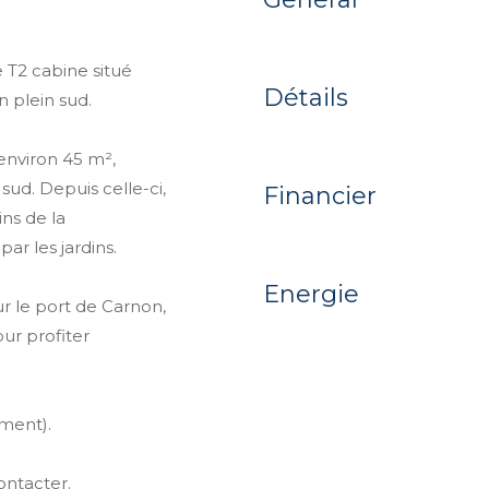
 T2 cabine situé
Détails
n plein sud.
environ 45 m²,
sud. Depuis celle-ci,
Financier
ins de la
ar les jardins.
Energie
r le port de Carnon,
our profiter
ement).
ontacter.