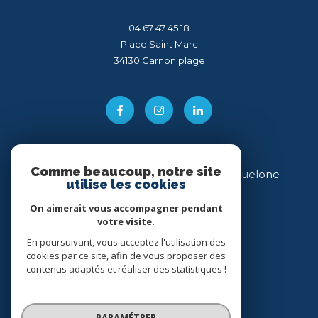
04 67 47 45 18
Place Saint Marc
34130
carnon plage
Comme beaucoup, notre site
Direct Immobilier Villeneuve-lès-Maguelone
utilise les cookies
04 99 54 11 43
On aimerait vous accompagner pendant
votre visite.
34 place des Héros
34750
villeneuve-lès-maguelone
En poursuivant, vous acceptez l'utilisation des
cookies par ce site, afin de vous proposer des
contenus adaptés et réaliser des statistiques !
PARAMÉTRER