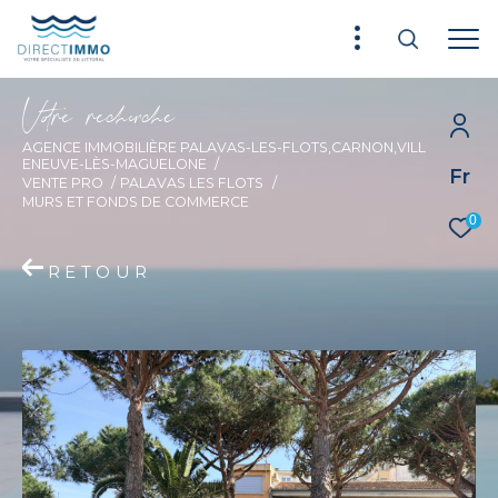
V
o
r
e
r
e
c
e
c
e
AGENCE IMMOBILIÈRE PALAVAS-LES-FLOTS,CARNON,VILL
ENEUVE-LÈS-MAGUELONE
Fr
VENTE PRO
PALAVAS LES FLOTS
MURS ET FONDS DE COMMERCE
0
RETOUR