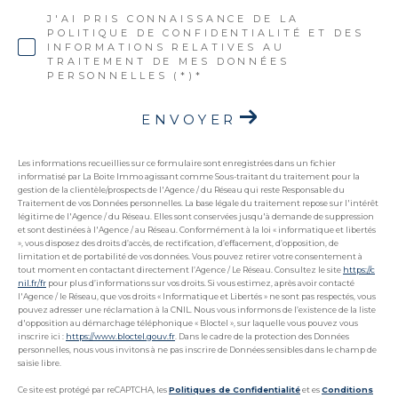
J'AI PRIS CONNAISSANCE DE LA
POLITIQUE DE CONFIDENTIALITÉ ET DES
INFORMATIONS RELATIVES AU
TRAITEMENT DE MES DONNÉES
PERSONNELLES (*)*
ENVOYER
Les informations recueillies sur ce formulaire sont enregistrées dans un fichier
informatisé par La Boite Immo agissant comme Sous-traitant du traitement pour la
gestion de la clientèle/prospects de l'Agence / du Réseau qui reste Responsable du
Traitement de vos Données personnelles. La base légale du traitement repose sur l'intérêt
légitime de l'Agence / du Réseau. Elles sont conservées jusqu'à demande de suppression
et sont destinées à l'Agence / au Réseau. Conformément à la loi « informatique et libertés
», vous disposez des droits d’accès, de rectification, d’effacement, d’opposition, de
limitation et de portabilité de vos données. Vous pouvez retirer votre consentement à
tout moment en contactant directement l’Agence / Le Réseau. Consultez le site
https://c
nil.fr/fr
pour plus d’informations sur vos droits. Si vous estimez, après avoir contacté
l'Agence / le Réseau, que vos droits « Informatique et Libertés » ne sont pas respectés, vous
pouvez adresser une réclamation à la CNIL. Nous vous informons de l’existence de la liste
d'opposition au démarchage téléphonique « Bloctel », sur laquelle vous pouvez vous
inscrire ici :
https://www.bloctel.gouv.fr
. Dans le cadre de la protection des Données
personnelles, nous vous invitons à ne pas inscrire de Données sensibles dans le champ de
saisie libre.
Ce site est protégé par reCAPTCHA, les
Politiques de Confidentialité
et es
Conditions