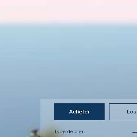
Acheter
Lou
Type de bien
de l'ancien
à l'an