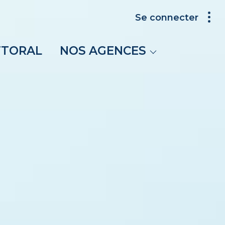
Se connecter
Carnon
Palavas-les-Flots
TTORAL
NOS AGENCES
Villeneuve-lès-
Maguelone