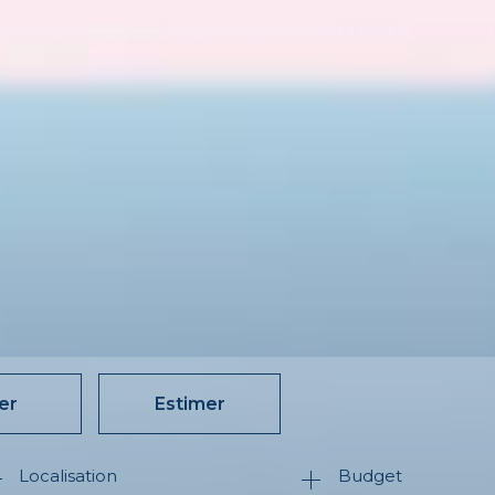
er
Estimer
Budget
née