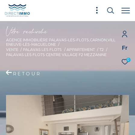
V
o
r
e
r
e
c
e
c
e
AGENCE IMMOBILIÈRE PALAVAS-LES-FLOTS,CARNON,VILL
ENEUVE-LÈS-MAGUELONE
Fr
VENTE
PALAVAS LES FLOTS
APPARTEMENT
T2
PALAVAS LES FLOTS CENTRE VILLAGE F2 MEZZANINE
0
RETOUR