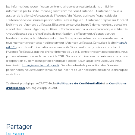
Les informations recueillies sur ce formulaire sont enregistrées dans un fichier
informatisé par La Boite Immo agissant comme Sous-traitant du traitement pour la
gestion de la clientèle/prospects de l'Agence / du Réseau qui reste Responsable du
Traitement de vos Données personnelles. La base légale du traitement repose sur l'intérêt
légitime de l'Agence / du Réseau. Elles sont conservées jusqu'à demande de suppression
et sont destinées à l'Agence / au Réseau. Conformément à la loi « informatique et libertés
», vous disposez des droits d’accès, de rectification, d’effacement, d’opposition, de
limitation et de portabilité de vos données. Vous pouvez retirer votre consentement à
tout moment en contactant directement l’Agence / Le Réseau. Consultez le site
https://c
nil.fr/fr
pour plus d’informations sur vos droits. Si vous estimez, après avoir contacté
l'Agence / le Réseau, que vos droits « Informatique et Libertés » ne sont pas respectés, vous
pouvez adresser une réclamation à la CNIL. Nous vous informons de l’existence de la liste
d'opposition au démarchage téléphonique « Bloctel », sur laquelle vous pouvez vous
inscrire ici :
https://www.bloctel.gouv.fr
. Dans le cadre de la protection des Données
personnelles, nous vous invitons à ne pas inscrire de Données sensibles dans le champ de
saisie libre.
Ce site est protégé par reCAPTCHA, les
Politiques de Confidentialité
et es
Conditions
d'utilisation
de Google s'appliquent.
partager
le bien