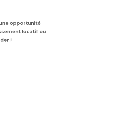
e une opportunité
ssement locatif ou
der !