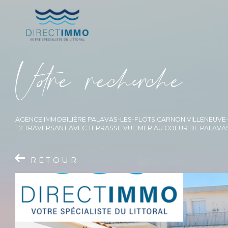
V
o
r
e
r
e
c
e
c
e
AGENCE IMMOBILIÈRE PALAVAS-LES-FLOTS,CARNON,VILLENEUV
F2 TRAVERSANT AVEC TERRASSE VUE MER AU COEUR DE PALAVAS
RETOUR