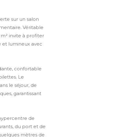
verte sur un salon
émentaire. Véritable
m² invite à profiter
e et lumineux avec
ante, confortable
ilettes. Le
ans le séjour, de
iques, garantissant
 hypercentre de
rants, du port et de
 quelques mètres de