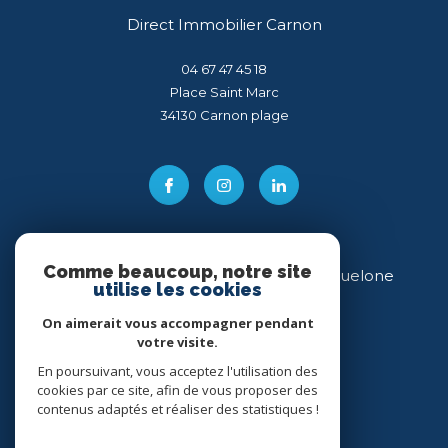
Direct Immobilier Carnon
04 67 47 45 18
Place Saint Marc
34130
carnon plage
Comme beaucoup, notre site
Direct Immobilier Villeneuve-lès-Maguelone
utilise les cookies
04 99 54 11 43
On aimerait vous accompagner pendant
votre visite.
34 place des Héros
34750
villeneuve-lès-maguelone
En poursuivant, vous acceptez l'utilisation des
cookies par ce site, afin de vous proposer des
contenus adaptés et réaliser des statistiques !