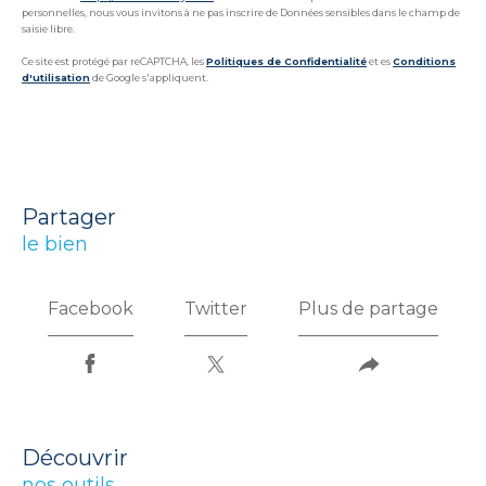
personnelles, nous vous invitons à ne pas inscrire de Données sensibles dans le champ de
saisie libre.
Ce site est protégé par reCAPTCHA, les
Politiques de Confidentialité
et es
Conditions
d'utilisation
de Google s'appliquent.
partager
le bien
Facebook
Twitter
Plus de partage
découvrir
nos outils