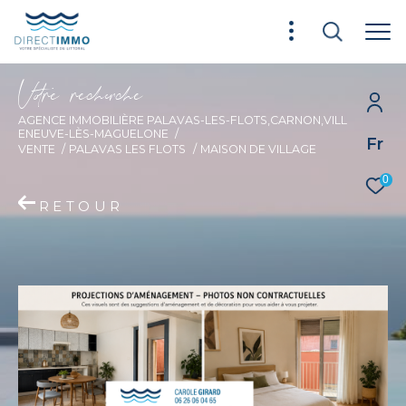
V
o
r
e
r
e
c
e
c
e
AGENCE IMMOBILIÈRE PALAVAS-LES-FLOTS,CARNON,VILL
ENEUVE-LÈS-MAGUELONE
Fr
VENTE
PALAVAS LES FLOTS
MAISON DE VILLAGE
0
RETOUR