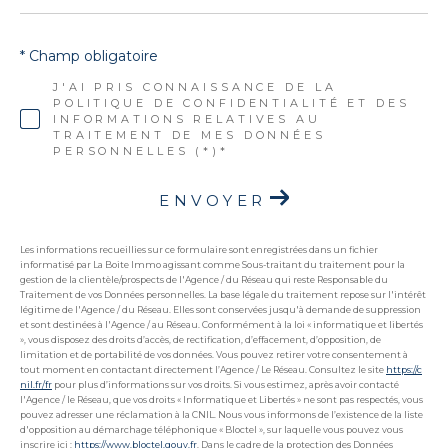
* Champ obligatoire
J'AI PRIS CONNAISSANCE DE LA
POLITIQUE DE CONFIDENTIALITÉ ET DES
INFORMATIONS RELATIVES AU
TRAITEMENT DE MES DONNÉES
PERSONNELLES (*)*
ENVOYER
Les informations recueillies sur ce formulaire sont enregistrées dans un fichier
informatisé par La Boite Immo agissant comme Sous-traitant du traitement pour la
gestion de la clientèle/prospects de l'Agence / du Réseau qui reste Responsable du
Traitement de vos Données personnelles. La base légale du traitement repose sur l'intérêt
légitime de l'Agence / du Réseau. Elles sont conservées jusqu'à demande de suppression
et sont destinées à l'Agence / au Réseau. Conformément à la loi « informatique et libertés
», vous disposez des droits d’accès, de rectification, d’effacement, d’opposition, de
limitation et de portabilité de vos données. Vous pouvez retirer votre consentement à
tout moment en contactant directement l’Agence / Le Réseau. Consultez le site
https://c
nil.fr/fr
pour plus d’informations sur vos droits. Si vous estimez, après avoir contacté
l'Agence / le Réseau, que vos droits « Informatique et Libertés » ne sont pas respectés, vous
pouvez adresser une réclamation à la CNIL. Nous vous informons de l’existence de la liste
d'opposition au démarchage téléphonique « Bloctel », sur laquelle vous pouvez vous
inscrire ici :
https://www.bloctel.gouv.fr
. Dans le cadre de la protection des Données