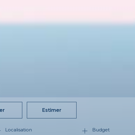
er
Estimer
Budget
née