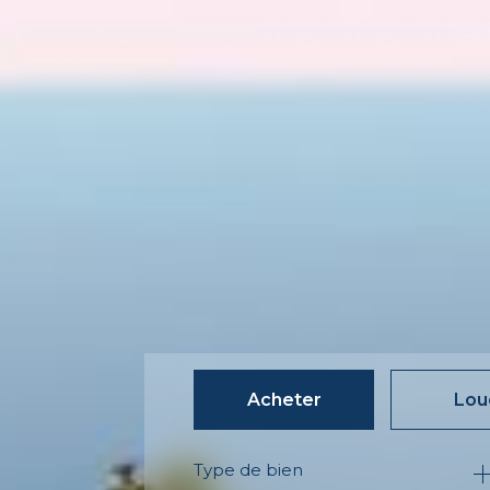
Acheter
Lou
Type de bien
de l'ancien
à l'an