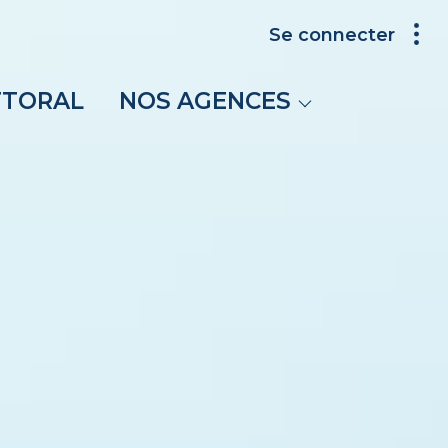
Se connecter
Carnon
Palavas-les-Flots
TTORAL
NOS AGENCES
Villeneuve-lès-
Maguelone