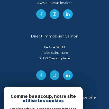
34250
palavas les flots
Direct Immobilier Carnon
04 67 47 45 18
Place Saint Marc
34130
carnon plage
Comme beaucoup, notre site
Direct Immobilier Villeneuve-lès-Maguelone
utilise les cookies
04 99 54 11 43
On aimerait vous accompagner pendant