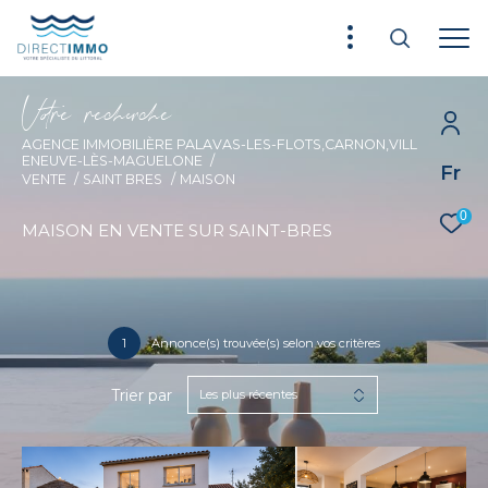
V
o
r
e
r
e
c
e
c
e
AGENCE IMMOBILIÈRE PALAVAS-LES-FLOTS,CARNON,VILL
ENEUVE-LÈS-MAGUELONE
Fr
VENTE
SAINT BRES
MAISON
0
MAISON EN VENTE SUR SAINT-BRES
1
Annonce(s) trouvée(s) selon vos critères
Trier par
Les plus récentes