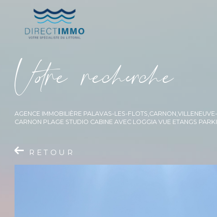
V
o
r
e
r
e
c
e
c
e
AGENCE IMMOBILIÈRE PALAVAS-LES-FLOTS,CARNON,VILLENEUV
CARNON PLAGE STUDIO CABINE AVEC LOGGIA VUE ETANGS PARK
RETOUR