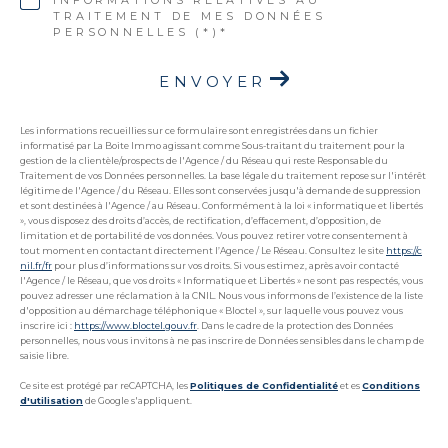
TRAITEMENT DE MES DONNÉES
PERSONNELLES (*)*
ENVOYER
Les informations recueillies sur ce formulaire sont enregistrées dans un fichier
informatisé par La Boite Immo agissant comme Sous-traitant du traitement pour la
gestion de la clientèle/prospects de l'Agence / du Réseau qui reste Responsable du
Traitement de vos Données personnelles. La base légale du traitement repose sur l'intérêt
légitime de l'Agence / du Réseau. Elles sont conservées jusqu'à demande de suppression
et sont destinées à l'Agence / au Réseau. Conformément à la loi « informatique et libertés
», vous disposez des droits d’accès, de rectification, d’effacement, d’opposition, de
limitation et de portabilité de vos données. Vous pouvez retirer votre consentement à
tout moment en contactant directement l’Agence / Le Réseau. Consultez le site
https://c
nil.fr/fr
pour plus d’informations sur vos droits. Si vous estimez, après avoir contacté
l'Agence / le Réseau, que vos droits « Informatique et Libertés » ne sont pas respectés, vous
pouvez adresser une réclamation à la CNIL. Nous vous informons de l’existence de la liste
d'opposition au démarchage téléphonique « Bloctel », sur laquelle vous pouvez vous
inscrire ici :
https://www.bloctel.gouv.fr
. Dans le cadre de la protection des Données
personnelles, nous vous invitons à ne pas inscrire de Données sensibles dans le champ de
saisie libre.
Ce site est protégé par reCAPTCHA, les
Politiques de Confidentialité
et es
Conditions
d'utilisation
de Google s'appliquent.