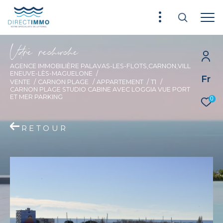
V
o
r
e
r
e
c
e
c
e
AGENCE IMMOBILIÈRE PALAVAS-LES-FLOTS,CARNON,VILL
ENEUVE-LÈS-MAGUELONE
Fr
VENTE
CARNON PLAGE
APPARTEMENT
T1
CARNON PLAGE STUDIO CABINE AVEC LOGGIA VUE PORT
ET MER PARKING
0
RETOUR