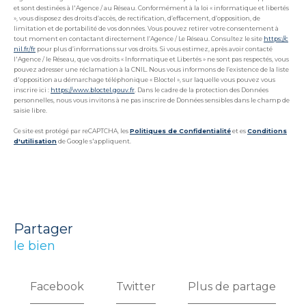
et sont destinées à l'Agence / au Réseau. Conformément à la loi « informatique et libertés
», vous disposez des droits d’accès, de rectification, d’effacement, d’opposition, de
limitation et de portabilité de vos données. Vous pouvez retirer votre consentement à
tout moment en contactant directement l’Agence / Le Réseau. Consultez le site
https://c
nil.fr/fr
pour plus d’informations sur vos droits. Si vous estimez, après avoir contacté
l'Agence / le Réseau, que vos droits « Informatique et Libertés » ne sont pas respectés, vous
pouvez adresser une réclamation à la CNIL. Nous vous informons de l’existence de la liste
d'opposition au démarchage téléphonique « Bloctel », sur laquelle vous pouvez vous
inscrire ici :
https://www.bloctel.gouv.fr
. Dans le cadre de la protection des Données
personnelles, nous vous invitons à ne pas inscrire de Données sensibles dans le champ de
saisie libre.
Ce site est protégé par reCAPTCHA, les
Politiques de Confidentialité
et es
Conditions
d'utilisation
de Google s'appliquent.
partager
le bien
Facebook
Twitter
Plus de partage