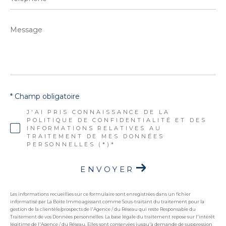
Message
*
* Champ obligatoire
J'AI PRIS CONNAISSANCE DE LA
POLITIQUE DE CONFIDENTIALITÉ ET DES
INFORMATIONS RELATIVES AU
TRAITEMENT DE MES DONNÉES
PERSONNELLES (*)*
ENVOYER
Les informations recueillies sur ce formulaire sont enregistrées dans un fichier
informatisé par La Boite Immo agissant comme Sous-traitant du traitement pour la
gestion de la clientèle/prospects de l'Agence / du Réseau qui reste Responsable du
Traitement de vos Données personnelles. La base légale du traitement repose sur l'intérêt
légitime de l'Agence / du Réseau. Elles sont conservées jusqu'à demande de suppression