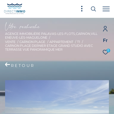
V
o
r
e
r
e
c
e
c
e
AGENCE IMMOBILIÈRE PALAVAS-LES-FLOTS,CARNON,VILL
ENEUVE-LÈS-MAGUELONE
Fr
VENTE
CARNON PLAGE
APPARTEMENT
T1
CARNON PLAGE DERNIER ETAGE GRAND STUDIO AVEC
TERRASSE VUE PANORAMIQUE MER
0
RETOUR