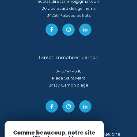
nicolas.directimmo@gmail.com
20 boulevard des guilhems
34250
palavas les flots
Direct Immobilier Carnon
04 67 47 45 18
Place Saint Marc
34130
carnon plage
Comme beaucoup, notre site
Direct Immobilier Villeneuve-lès-Maguelone