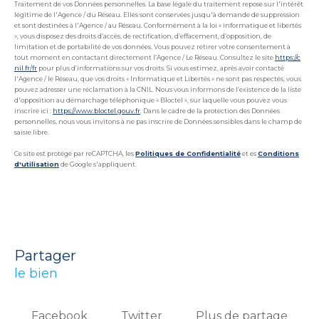
Traitement de vos Données personnelles. La base légale du traitement repose sur l'intérêt
légitime de l'Agence / du Réseau. Elles sont conservées jusqu'à demande de suppression
et sont destinées à l'Agence / au Réseau. Conformément à la loi « informatique et libertés
», vous disposez des droits d’accès, de rectification, d’effacement, d’opposition, de
limitation et de portabilité de vos données. Vous pouvez retirer votre consentement à
tout moment en contactant directement l’Agence / Le Réseau. Consultez le site
https://c
nil.fr/fr
pour plus d’informations sur vos droits. Si vous estimez, après avoir contacté
l'Agence / le Réseau, que vos droits « Informatique et Libertés » ne sont pas respectés, vous
pouvez adresser une réclamation à la CNIL. Nous vous informons de l’existence de la liste
d'opposition au démarchage téléphonique « Bloctel », sur laquelle vous pouvez vous
inscrire ici :
https://www.bloctel.gouv.fr
. Dans le cadre de la protection des Données
personnelles, nous vous invitons à ne pas inscrire de Données sensibles dans le champ de
saisie libre.
Ce site est protégé par reCAPTCHA, les
Politiques de Confidentialité
et es
Conditions
d'utilisation
de Google s'appliquent.
partager
le bien
Facebook
Twitter
Plus de partage