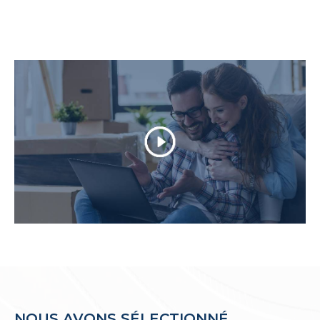
notaire, en passant par la rédaction d'un
compromis de vente.
Dans le cadre de la
vente de votre
appartement
, maisons, villa, DIRECT IMMO
offre les expertises pour tout mandat exclusif
aboutissant à une vente et une visibilité
optimale sur tout nos supports.
Parcourez nos annonces de ventes
immobilières
Vous êtes à la recherche d'un
appartement à v
endre à Palavas-les-Flots
? Vous cherchez une
villa T5 en vente à Carnon-Plage
? Ou peut-
être une
maison de village à Villeneuve-lès-Ma
guelone
? N'hésitez pas à prendre contact
avec les agences Direct Immo.
NOUS AVONS SÉLECTIONNÉ