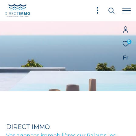
0
Fr
DIRECT IMMO
Vos agences immobilières sur Palavas-les-