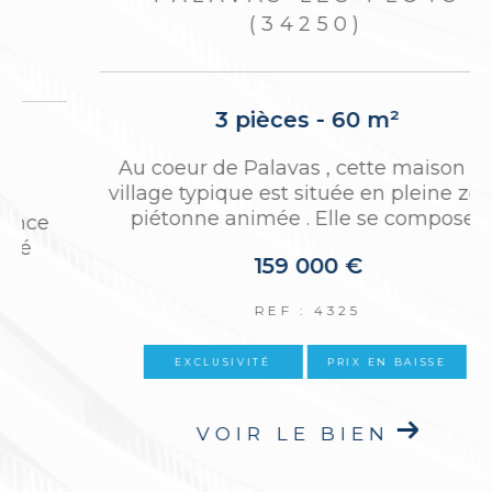
(34250)
2 pièces - 54,25 m²
e
Situé au cinquième et dernier étage avec
ascenseur d’une résidence recherchée,
cet appartement traversant de 54 m²...
283 500 €
REF : 4378
NOUVEAUTÉ
VOIR LE BIEN