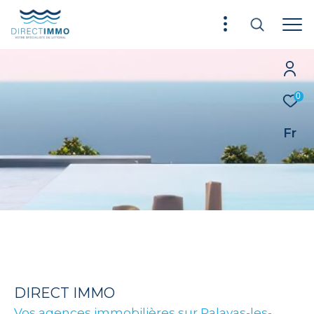
0
Fr
DIRECT IMMO
Vos agences immobilières sur Palavas-les-