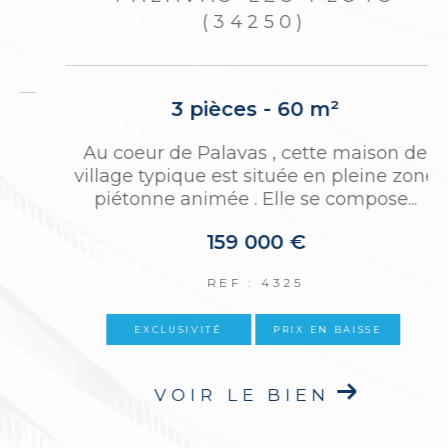
(34250)
2 pièces - 54,25 m²
e
Situé au cinquième et dernier étage avec
ascenseur d’une résidence recherchée,
cet appartement traversant de 54 m²...
283 500 €
REF : 4378
NOUVEAUTÉ
VOIR LE BIEN