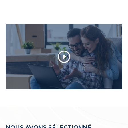
notaire, en passant par la rédaction d'un
compromis de vente.
Dans le cadre de la
vente de votre
appartement
, maisons, villa, DIRECT IMMO
offre les expertises pour tout mandat exclusif
aboutissant à une vente et une visibilité
optimale sur tout nos supports.
Parcourez nos annonces de ventes
immobilières
Vous êtes à la recherche d'un
appartement à v
endre à Palavas-les-Flots
? Vous cherchez une
villa T5 en vente à Carnon-Plage
? Ou peut-
être une
maison de village à Villeneuve-lès-Ma
guelone
? N'hésitez pas à prendre contact
avec les agences Direct Immo.
NOUS AVONS SÉLECTIONNÉ