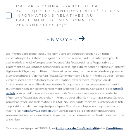
J'AI PRIS CONNAISSANCE DE LA
POLITIQUE DE CONFIDENTIALITÉ ET DES
INFORMATIONS RELATIVES AU
TRAITEMENT DE MES DONNÉES
PERSONNELLES (*)*
ENVOYER
Les informations recueillies sur ce formulaire sont enregistrées dans un fichier
informatisé par La Boite Immo agissant comme Sous-traitant du traitement pour la
gestion de la clientèle/prospects de l'Agence / du Réseau qui reste Responsable du
Traitement de vos Données personnelles. La base légale du traitement repose sur l'intérêt
légitime de l'Agence / du Réseau. Elles sont conservées jusqu'à demande de suppression
et sont destinées à l'Agence / au Réseau. Conformément à la loi « informatique et libertés
», vous disposez des droits d’accès, de rectification, d’effacement, d’opposition, de
limitation et de portabilité de vos données. Vous pouvez retirer votre consentement à
tout moment en contactant directement l’Agence / Le Réseau. Consultez le site
https://c
nil.fr/fr
pour plus d’informations sur vos droits. Si vous estimez, après avoir contacté
l'Agence / le Réseau, que vos droits « Informatique et Libertés » ne sont pas respectés, vous
pouvez adresser une réclamation à la CNIL. Nous vous informons de l’existence de la liste
d'opposition au démarchage téléphonique « Bloctel », sur laquelle vous pouvez vous
inscrire ici :
https://www.bloctel.gouv.fr
. Dans le cadre de la protection des Données
personnelles, nous vous invitons à ne pas inscrire de Données sensibles dans le champ de
saisie libre.
Ce site est protégé par reCAPTCHA, les
Politiques de Confidentialité
et es
Conditions