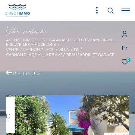
V
o
r
e
r
e
c
e
c
e
AGENCE IMMOBILIÈRE PALAVAS-LES-FLOTS,CARNON,VILL
ENEUVE-LÈS-MAGUELONE
Fr
VENTE
CARNON PLAGE
VILLA
T6
CARNON PLAGE VILLA F6 AVEC BEAU JARDIN ET GARAGE
0
RETOUR