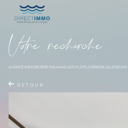
V
o
r
e
r
e
c
e
c
e
AGENCE IMMOBILIÈRE PALAVAS-LES-FLOTS,CARNON,VILLENEUV
RETOUR