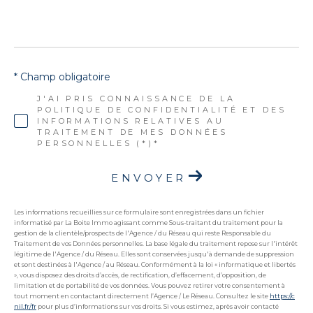
* Champ obligatoire
J'AI PRIS CONNAISSANCE DE LA
POLITIQUE DE CONFIDENTIALITÉ ET DES
INFORMATIONS RELATIVES AU
TRAITEMENT DE MES DONNÉES
PERSONNELLES (*)*
ENVOYER
Les informations recueillies sur ce formulaire sont enregistrées dans un fichier
informatisé par La Boite Immo agissant comme Sous-traitant du traitement pour la
gestion de la clientèle/prospects de l'Agence / du Réseau qui reste Responsable du
Traitement de vos Données personnelles. La base légale du traitement repose sur l'intérêt
légitime de l'Agence / du Réseau. Elles sont conservées jusqu'à demande de suppression
et sont destinées à l'Agence / au Réseau. Conformément à la loi « informatique et libertés
», vous disposez des droits d’accès, de rectification, d’effacement, d’opposition, de
limitation et de portabilité de vos données. Vous pouvez retirer votre consentement à
tout moment en contactant directement l’Agence / Le Réseau. Consultez le site
https://c
nil.fr/fr
pour plus d’informations sur vos droits. Si vous estimez, après avoir contacté