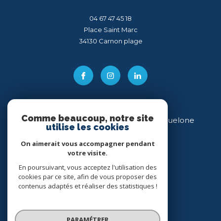
04 67 47 45 18
Place Saint Marc
34130
carnon plage
Comme beaucoup, notre site
Direct Immobilier Villeneuve-lès-Maguelone
utilise les cookies
04 99 54 11 43
On aimerait vous accompagner pendant
votre visite.
34 place des Héros
34750
villeneuve-lès-maguelone
En poursuivant, vous acceptez l'utilisation des
cookies par ce site, afin de vous proposer des
contenus adaptés et réaliser des statistiques !
PARAMÉTRER