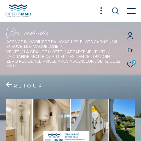
V
o
r
e
r
e
c
e
c
e
AGENCE IMMOBILIÈRE PALAVAS-LES-FLOTS,CARNON,VILL
ENEUVE-LÈS-MAGUELONE
Fr
VENTE
LA GRANDE MOTTE
APPARTEMENT
T2
LA GRANDE MOTTE QUARTIER RESIDENTIEL DU POINT
ZERO RESIDENCE PRISEE AVEC ASCENSEUR JOLI T2 DE 32
0
M2 H
RETOUR