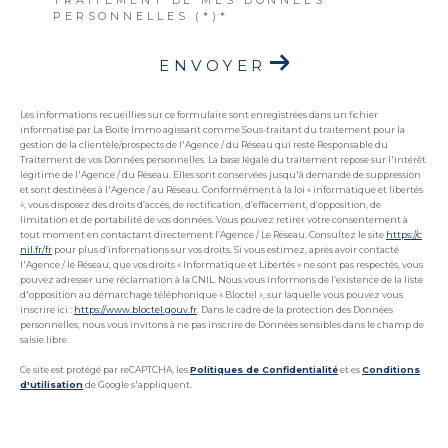
TRAITEMENT DE MES DONNÉES
PERSONNELLES (*)*
ENVOYER
Les informations recueillies sur ce formulaire sont enregistrées dans un fichier
informatisé par La Boite Immo agissant comme Sous-traitant du traitement pour la
gestion de la clientèle/prospects de l'Agence / du Réseau qui reste Responsable du
Traitement de vos Données personnelles. La base légale du traitement repose sur l'intérêt
légitime de l'Agence / du Réseau. Elles sont conservées jusqu'à demande de suppression
et sont destinées à l'Agence / au Réseau. Conformément à la loi « informatique et libertés
», vous disposez des droits d’accès, de rectification, d’effacement, d’opposition, de
limitation et de portabilité de vos données. Vous pouvez retirer votre consentement à
tout moment en contactant directement l’Agence / Le Réseau. Consultez le site
https://c
nil.fr/fr
pour plus d’informations sur vos droits. Si vous estimez, après avoir contacté
l'Agence / le Réseau, que vos droits « Informatique et Libertés » ne sont pas respectés, vous
pouvez adresser une réclamation à la CNIL. Nous vous informons de l’existence de la liste
d'opposition au démarchage téléphonique « Bloctel », sur laquelle vous pouvez vous
inscrire ici :
https://www.bloctel.gouv.fr
. Dans le cadre de la protection des Données
personnelles, nous vous invitons à ne pas inscrire de Données sensibles dans le champ de
saisie libre.
Ce site est protégé par reCAPTCHA, les
Politiques de Confidentialité
et es
Conditions
d'utilisation
de Google s'appliquent.