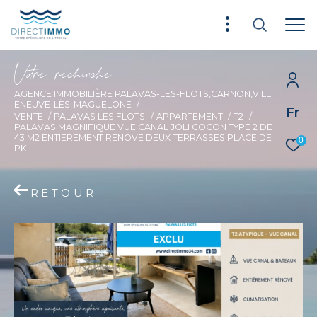
V
o
r
e
r
e
c
e
c
e
AGENCE IMMOBILIÈRE PALAVAS-LES-FLOTS,CARNON,VILL
ENEUVE-LÈS-MAGUELONE
Fr
VENTE
PALAVAS LES FLOTS
APPARTEMENT
T2
PALAVAS MAGNIFIQUE VUE CANAL JOLI COCON TYPE 2 DE
43 M2 ENTIEREMENT RENOVE DEUX TERRASSES PLACE DE
0
PK
RETOUR