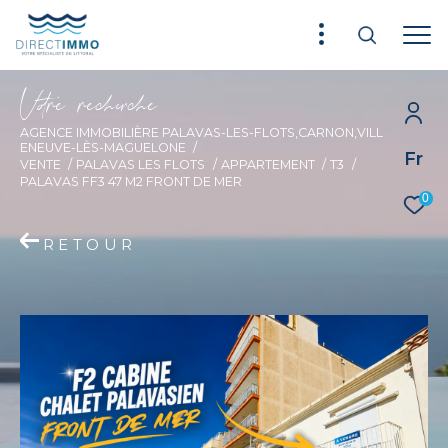
V
o
r
e
r
e
c
e
c
e
AGENCE IMMOBILIÈRE PALAVAS-LES-FLOTS,CARNON,VILL
ENEUVE-LÈS-MAGUELONE
Fr
VENTE
PALAVAS LES FLOTS
APPARTEMENT
T3
PALAVAS FF3 47 M2 FRONT DE MER
0
RETOUR