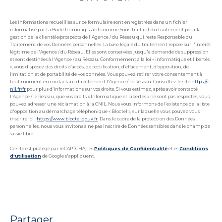
Les informations recueillies sur ce formulaire sont enregistrées dans un fichier
informatisé par La Boite Immo agissant comme Sous-traitant du traitement pour la
gestion de la clientèle/prospects de l'Agence / du Réseau qui reste Responsable du
Traitement de vos Données personnelles. La base légale du traitement repose sur l'intérêt
légitime de l'Agence / du Réseau. Elles sont conservées jusqu'à demande de suppression
et sont destinées à l'Agence / au Réseau. Conformément à la loi « informatique et libertés
», vous disposez des droits d’accès, de rectification, d’effacement, d’opposition, de
limitation et de portabilité de vos données. Vous pouvez retirer votre consentement à
tout moment en contactant directement l’Agence / Le Réseau. Consultez le site
https://c
nil.fr/fr
pour plus d’informations sur vos droits. Si vous estimez, après avoir contacté
l'Agence / le Réseau, que vos droits « Informatique et Libertés » ne sont pas respectés, vous
pouvez adresser une réclamation à la CNIL. Nous vous informons de l’existence de la liste
d'opposition au démarchage téléphonique « Bloctel », sur laquelle vous pouvez vous
inscrire ici :
https://www.bloctel.gouv.fr
. Dans le cadre de la protection des Données
personnelles, nous vous invitons à ne pas inscrire de Données sensibles dans le champ de
saisie libre.
Ce site est protégé par reCAPTCHA, les
Politiques de Confidentialité
et es
Conditions
d'utilisation
de Google s'appliquent.
partager