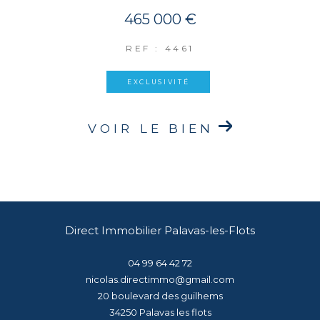
465 000 €
REF : 4461
EXCLUSIVITÉ
VOIR LE BIEN
Direct Immobilier Palavas-les-Flots
04 99 64 42 72
nicolas.directimmo@gmail.com
20 boulevard des guilhems
34250
palavas les flots