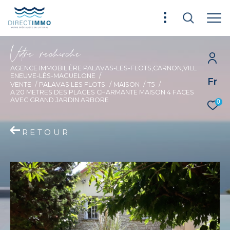
V
o
r
e
r
e
c
e
c
e
AGENCE IMMOBILIÈRE PALAVAS-LES-FLOTS,CARNON,VILL
ENEUVE-LÈS-MAGUELONE
Fr
VENTE
PALAVAS LES FLOTS
MAISON
T5
A 20 METRES DES PLAGES CHARMANTE MAISON 4 FACES
AVEC GRAND JARDIN ARBORE
0
RETOUR