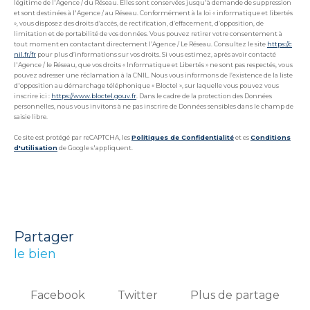
légitime de l'Agence / du Réseau. Elles sont conservées jusqu'à demande de suppression
et sont destinées à l'Agence / au Réseau. Conformément à la loi « informatique et libertés
», vous disposez des droits d’accès, de rectification, d’effacement, d’opposition, de
limitation et de portabilité de vos données. Vous pouvez retirer votre consentement à
tout moment en contactant directement l’Agence / Le Réseau. Consultez le site
https://c
nil.fr/fr
pour plus d’informations sur vos droits. Si vous estimez, après avoir contacté
l'Agence / le Réseau, que vos droits « Informatique et Libertés » ne sont pas respectés, vous
pouvez adresser une réclamation à la CNIL. Nous vous informons de l’existence de la liste
d'opposition au démarchage téléphonique « Bloctel », sur laquelle vous pouvez vous
inscrire ici :
https://www.bloctel.gouv.fr
. Dans le cadre de la protection des Données
personnelles, nous vous invitons à ne pas inscrire de Données sensibles dans le champ de
saisie libre.
Ce site est protégé par reCAPTCHA, les
Politiques de Confidentialité
et es
Conditions
d'utilisation
de Google s'appliquent.
partager
le bien
Facebook
Twitter
Plus de partage