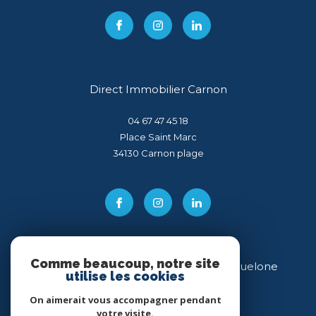
Direct Immobilier Carnon
04 67 47 45 18
Place Saint Marc
34130
carnon plage
Comme beaucoup, notre site
Direct Immobilier Villeneuve-lès-Maguelone
utilise les cookies
04 99 54 11 43
On aimerait vous accompagner pendant
votre visite.
34 place des Héros