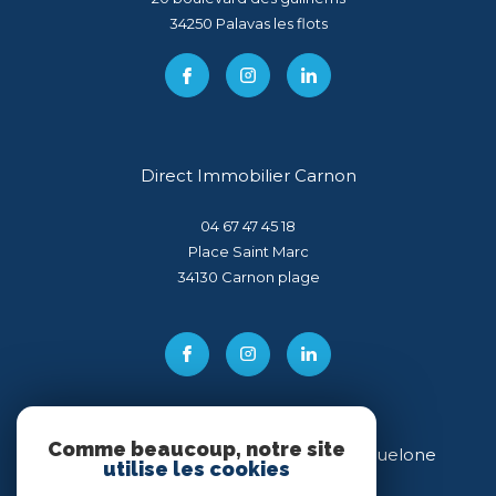
34250
palavas les flots
Direct Immobilier Carnon
04 67 47 45 18
Place Saint Marc
34130
carnon plage
Comme beaucoup, notre site
Direct Immobilier Villeneuve-lès-Maguelone
utilise les cookies