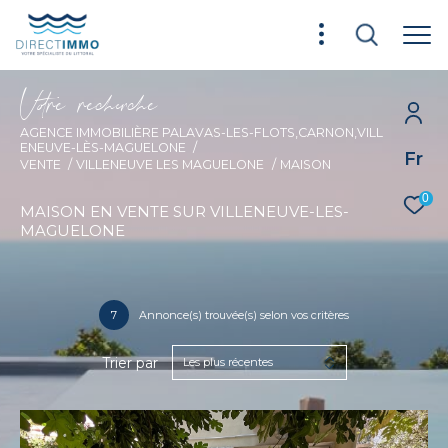
V
o
r
e
r
e
c
e
c
e
AGENCE IMMOBILIÈRE PALAVAS-LES-FLOTS,CARNON,VILL
ENEUVE-LÈS-MAGUELONE
Fr
VENTE
VILLENEUVE LES MAGUELONE
MAISON
0
MAISON EN VENTE SUR VILLENEUVE-LES-
MAGUELONE
7
Annonce(s) trouvée(s) selon vos critères
Trier par
Les plus récentes