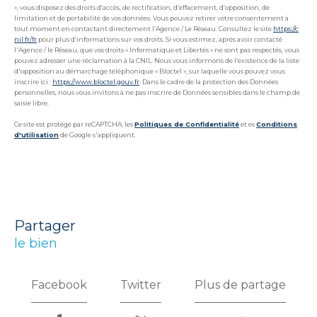
», vous disposez des droits d’accès, de rectification, d’effacement, d’opposition, de
limitation et de portabilité de vos données. Vous pouvez retirer votre consentement à
tout moment en contactant directement l’Agence / Le Réseau. Consultez le site
https://c
nil.fr/fr
pour plus d’informations sur vos droits. Si vous estimez, après avoir contacté
l'Agence / le Réseau, que vos droits « Informatique et Libertés » ne sont pas respectés, vous
pouvez adresser une réclamation à la CNIL. Nous vous informons de l’existence de la liste
d'opposition au démarchage téléphonique « Bloctel », sur laquelle vous pouvez vous
inscrire ici :
https://www.bloctel.gouv.fr
. Dans le cadre de la protection des Données
personnelles, nous vous invitons à ne pas inscrire de Données sensibles dans le champ de
saisie libre.
Ce site est protégé par reCAPTCHA, les
Politiques de Confidentialité
et es
Conditions
d'utilisation
de Google s'appliquent.
partager
le bien
Facebook
Twitter
Plus de partage