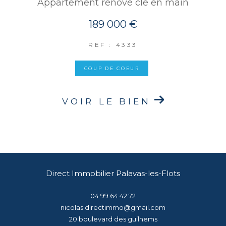
Appartement rénové clé en main
189 000 €
REF : 4333
COUP DE COEUR
VOIR LE BIEN
Direct Immobilier Palavas-les-Flots
04 99 64 42 72
nicolas.directimmo@gmail.com
20 boulevard des guilhems