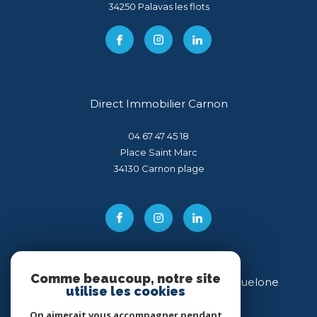
34250
palavas les flots
Direct Immobilier Carnon
04 67 47 45 18
Place Saint Marc
34130
carnon plage
Comme beaucoup, notre site
Direct Immobilier Villeneuve-lès-Maguelone
utilise les cookies
04 99 54 11 43
On aimerait vous accompagner pendant