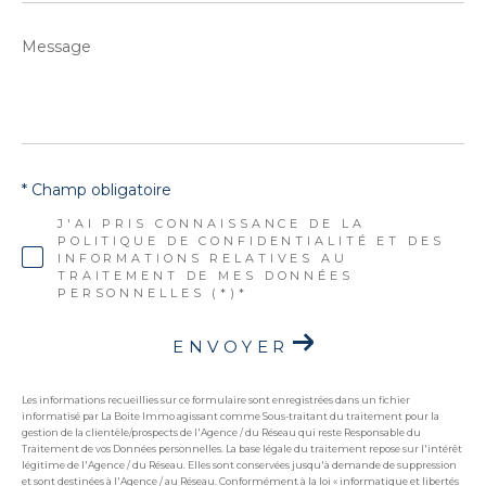
Message
*
* Champ obligatoire
J'AI PRIS CONNAISSANCE DE LA
POLITIQUE DE CONFIDENTIALITÉ ET DES
INFORMATIONS RELATIVES AU
TRAITEMENT DE MES DONNÉES
PERSONNELLES (*)*
ENVOYER
Les informations recueillies sur ce formulaire sont enregistrées dans un fichier
informatisé par La Boite Immo agissant comme Sous-traitant du traitement pour la
gestion de la clientèle/prospects de l'Agence / du Réseau qui reste Responsable du
Traitement de vos Données personnelles. La base légale du traitement repose sur l'intérêt
légitime de l'Agence / du Réseau. Elles sont conservées jusqu'à demande de suppression
et sont destinées à l'Agence / au Réseau. Conformément à la loi « informatique et libertés