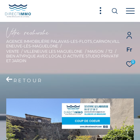
V
o
r
e
r
e
c
e
c
e
AGENCE IMMOBILIÈRE PALAVAS-LES-FLOTS,CARNON,VILL
ENEUVE-LÈS-MAGUELONE
Fr
VENTE
VILLENEUVE LES MAGUELONE
MAISON
T2
BIEN ATYPIQUE AVEC LOCAL D ACTIVITE STUDIO PRIVATIF
ET JARDIN
0
RETOUR