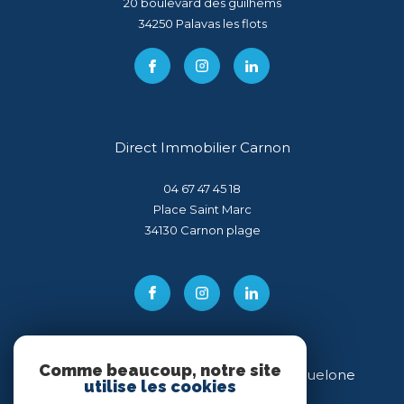
20 boulevard des guilhems
34250
palavas les flots
Direct Immobilier Carnon
04 67 47 45 18
Place Saint Marc
34130
carnon plage
Comme beaucoup, notre site
Direct Immobilier Villeneuve-lès-Maguelone
utilise les cookies