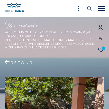
V
o
r
e
r
e
c
e
c
e
AGENCE IMMOBILIÈRE PALAVAS-LES-FLOTS,CARNON,VILL
ENEUVE-LÈS-MAGUELONE
Fr
VENTE
VILLENEUVE LES MAGUELONE
MAISON
T3
MAISONNETTE DANS RESIDENCE SECURISEE AVEC PISCINE
A DEUX PAS DU VILLAGE ET DES PLAGES
0
RETOUR