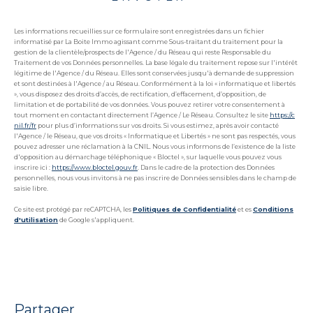
Les informations recueillies sur ce formulaire sont enregistrées dans un fichier
informatisé par La Boite Immo agissant comme Sous-traitant du traitement pour la
gestion de la clientèle/prospects de l'Agence / du Réseau qui reste Responsable du
Traitement de vos Données personnelles. La base légale du traitement repose sur l'intérêt
légitime de l'Agence / du Réseau. Elles sont conservées jusqu'à demande de suppression
et sont destinées à l'Agence / au Réseau. Conformément à la loi « informatique et libertés
», vous disposez des droits d’accès, de rectification, d’effacement, d’opposition, de
limitation et de portabilité de vos données. Vous pouvez retirer votre consentement à
tout moment en contactant directement l’Agence / Le Réseau. Consultez le site
https://c
nil.fr/fr
pour plus d’informations sur vos droits. Si vous estimez, après avoir contacté
l'Agence / le Réseau, que vos droits « Informatique et Libertés » ne sont pas respectés, vous
pouvez adresser une réclamation à la CNIL. Nous vous informons de l’existence de la liste
d'opposition au démarchage téléphonique « Bloctel », sur laquelle vous pouvez vous
inscrire ici :
https://www.bloctel.gouv.fr
. Dans le cadre de la protection des Données
personnelles, nous vous invitons à ne pas inscrire de Données sensibles dans le champ de
saisie libre.
Ce site est protégé par reCAPTCHA, les
Politiques de Confidentialité
et es
Conditions
d'utilisation
de Google s'appliquent.
partager