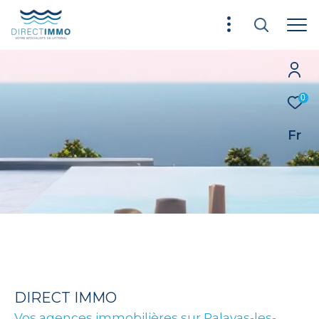
0
Fr
DIRECT IMMO
Vos agences immobilières sur Palavas-les-