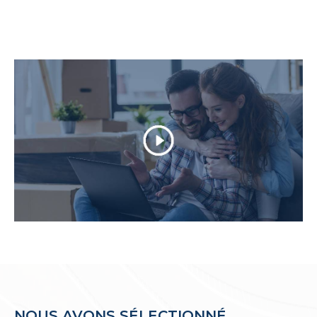
notaire, en passant par la rédaction d'un
compromis de vente.
Dans le cadre de la
vente de votre
appartement
, maisons, villa, DIRECT IMMO
offre les expertises pour tout mandat exclusif
aboutissant à une vente et une visibilité
optimale sur tout nos supports.
Parcourez nos annonces de ventes
immobilières
Vous êtes à la recherche d'un
appartement à v
endre à Palavas-les-Flots
? Vous cherchez une
villa T5 en vente à Carnon-Plage
? Ou peut-
être une
maison de village à Villeneuve-lès-Ma
guelone
? N'hésitez pas à prendre contact
avec les agences Direct Immo.
NOUS AVONS SÉLECTIONNÉ