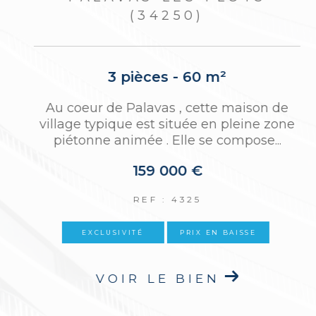
(34250)
2 pièces - 54,25 m²
e
Situé au cinquième et dernier étage avec
ascenseur d’une résidence recherchée,
cet appartement traversant de 54 m²...
283 500 €
REF : 4378
NOUVEAUTÉ
VOIR LE BIEN