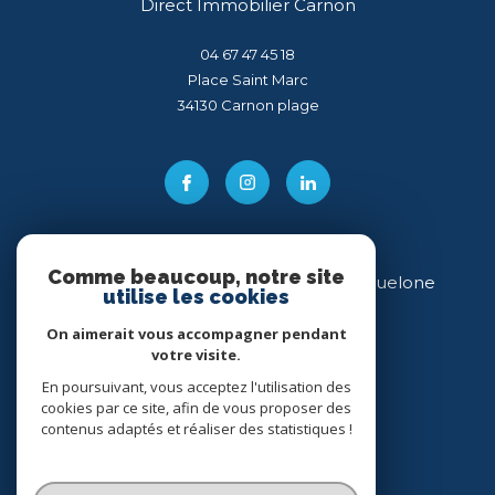
Direct Immobilier Carnon
04 67 47 45 18
Place Saint Marc
34130
carnon plage
Comme beaucoup, notre site
Direct Immobilier Villeneuve-lès-Maguelone
utilise les cookies
04 99 54 11 43
On aimerait vous accompagner pendant
votre visite.
34 place des Héros
34750
villeneuve-lès-maguelone
En poursuivant, vous acceptez l'utilisation des
cookies par ce site, afin de vous proposer des
contenus adaptés et réaliser des statistiques !