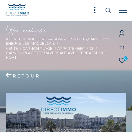
V
o
r
e
r
e
c
e
c
e
AGENCE IMMOBILIÈRE PALAVAS-LES-FLOTS,CARNON,VILL
ENEUVE-LÈS-MAGUELONE
Fr
VENTE
CARNON PLAGE
APPARTEMENT
T3
CARNON PLAGE F3 TRAVERSANT AVEC TERRASSE VUE
PORT
0
RETOUR