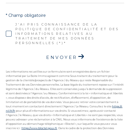
* Champ obligatoire
J'AI PRIS CONNAISSANCE DE LA
POLITIQUE DE CONFIDENTIALITÉ ET DES
INFORMATIONS RELATIVES AU
TRAITEMENT DE MES DONNÉES
PERSONNELLES (*)*
ENVOYER
Les informations recueillies sur ce formulaire sont enregistrées dans un fichier
informatisé par La Boite Immo agissant comme Sous-traitant du traitement pour la
gestion de la clientèle/prospects de l'Agence / du Réseau qui reste Responsable du
Traitement de vos Données personnelles. La base légale du traitement repose sur l'intérêt
légitime de l'Agence / du Réseau. Elles sont conservées jusqu'à demande de suppression
et sont destinées à l'Agence / au Réseau. Conformément à la loi « informatique et libertés
», vous disposez des droits d’accès, de rectification, d’effacement, d’opposition, de
limitation et de portabilité de vos données. Vous pouvez retirer votre consentement à
tout moment en contactant directement l’Agence / Le Réseau. Consultez le site
https://c
nil.fr/fr
pour plus d’informations sur vos droits. Si vous estimez, après avoir contacté
l'Agence / le Réseau, que vos droits « Informatique et Libertés » ne sont pas respectés, vous
pouvez adresser une réclamation à la CNIL. Nous vous informons de l’existence de la liste
d'opposition au démarchage téléphonique « Bloctel », sur laquelle vous pouvez vous
inscrire ici :
https://www.bloctel.gouv.fr
. Dans le cadre de la protection des Données