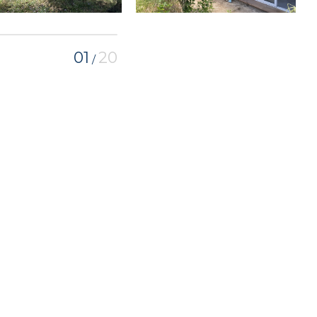
01
20
/