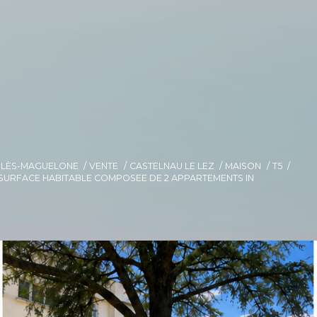
E-LÈS-MAGUELONE
VENTE
CASTELNAU LE LEZ
MAISON
T5
E SURFACE HABITABLE COMPOSEE DE 2 APPARTEMENTS IN