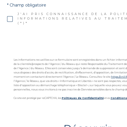
* Champ obligatoire
J'AI PRIS CONNAISSANCE DE LA POLIT
INFORMATIONS RELATIVES AU TRAITE
(*)*
Les informations recueillies sur ce formulaire sont enregistrées dans un fichier infor
de la clientèle/prospects de l'Agence / du Réseau qui reste Responsable du Traitement de
de l'Agence / du Réseau. Elles sont conservées jusqu'à demande de suppression et sont de
vous disposez des droits d’accès, de rectification, d’effacement, d’opposition, de limitat
moment en contactant directement l’Agence / Le Réseau. Consultez le site
https://cnil.f
l'Agence / le Réseau, que vos droits « Informatique et Libertés » ne sont pas respectés, v
liste d'opposition au démarchage téléphonique « Bloctel », sur laquelle vous pouvez vous 
personnelles, nous vous invitons à ne pas inscrire de Données sensibles dans le champ de 
Ce site est protégé par reCAPTCHA, les
Politiques de Confidentialité
et es
Conditions 