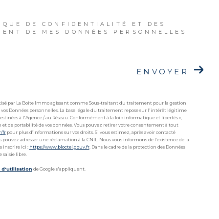
IQUE DE CONFIDENTIALITÉ ET DES
MENT DE MES DONNÉES PERSONNELLES
ENVOYER
matisé par La Boite Immo agissant comme Sous-traitant du traitement pour la gestion
 vos Données personnelles. La base légale du traitement repose sur l'intérêt légitime
stinées à l'Agence / au Réseau. Conformément à la loi « informatique et libertés »,
ion et de portabilité de vos données. Vous pouvez retirer votre consentement à tout
r/fr
pour plus d’informations sur vos droits. Si vous estimez, après avoir contacté
ous pouvez adresser une réclamation à la CNIL. Nous vous informons de l’existence de la
inscrire ici :
https://www.bloctel.gouv.fr
. Dans le cadre de la protection des Données
saisie libre.
d'utilisation
de Google s'appliquent.