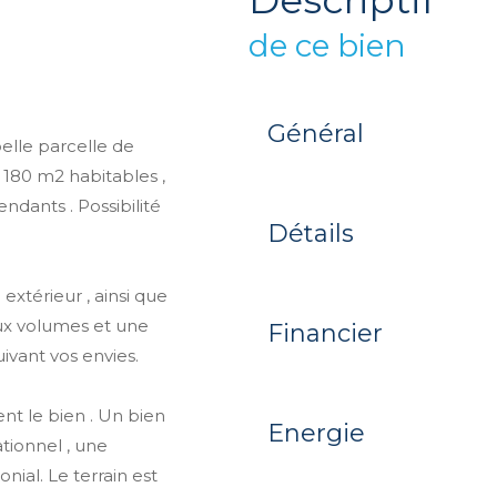
descriptif
de ce bien
Général
belle parcelle de
 180 m2 habitables ,
ants . Possibilité
Détails
xtérieur , ainsi que
ux volumes et une
Financier
ivant vos envies.
t le bien . Un bien
Energie
tionnel , une
nial. Le terrain est