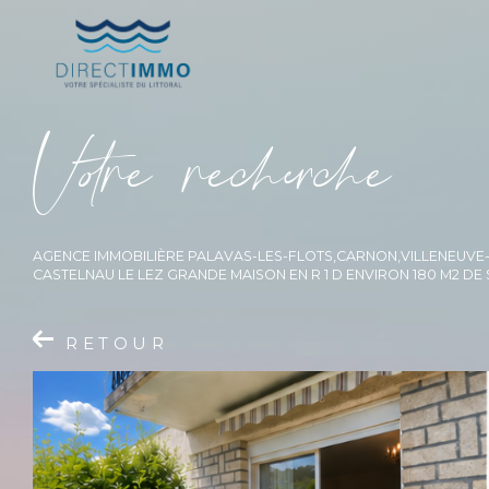
V
o
r
e
r
e
c
e
c
e
AGENCE IMMOBILIÈRE PALAVAS-LES-FLOTS,CARNON,VILLENEUV
CASTELNAU LE LEZ GRANDE MAISON EN R 1 D ENVIRON 180 M2 D
RETOUR