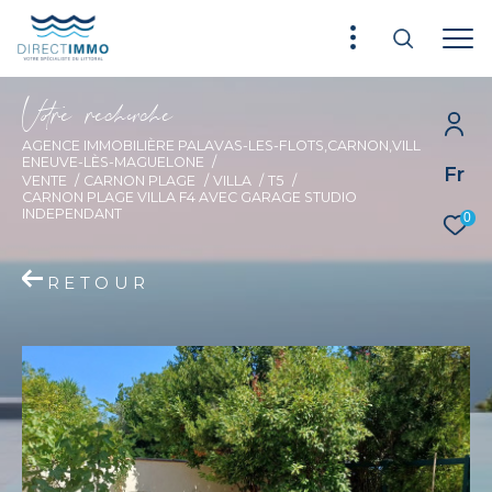
V
o
r
e
r
e
c
e
c
e
AGENCE IMMOBILIÈRE PALAVAS-LES-FLOTS,CARNON,VILL
ENEUVE-LÈS-MAGUELONE
Fr
VENTE
CARNON PLAGE
VILLA
T5
CARNON PLAGE VILLA F4 AVEC GARAGE STUDIO
INDEPENDANT
0
RETOUR