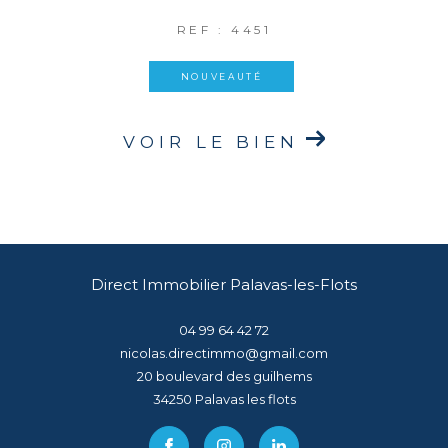
REF : 4451
NOUVEAUTÉ
VOIR LE BIEN
Direct Immobilier Palavas-les-Flots
04 99 64 42 72
nicolas.directimmo@gmail.com
20 boulevard des guilhems
34250
palavas les flots