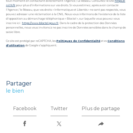
tout moment en contactant directement l’Agence / Le Réseau. Consultez le site
https://c
nil.fr/fr
pour plus d’informations sur vos droits. Si vous estimez, après avoir contacté
l'Agence / le Réseau, que vos droits « Informatique et Libertés » ne sont pas respectés, vous
pouvez adresser une réclamation à la CNIL. Nous vous informons de l’existence de la liste
d'opposition au démarchage téléphonique « Bloctel », sur laquelle vous pouvez vous
inscrire ici :
https://www.bloctel.gouv.fr
. Dans le cadre de la protection des Données
personnelles, nous vous invitons à ne pas inscrire de Données sensibles dans le champ de
saisie libre.
Ce site est protégé par reCAPTCHA, les
Politiques de Confidentialité
et es
Conditions
d'utilisation
de Google s'appliquent.
partager
le bien
Facebook
Twitter
Plus de partage