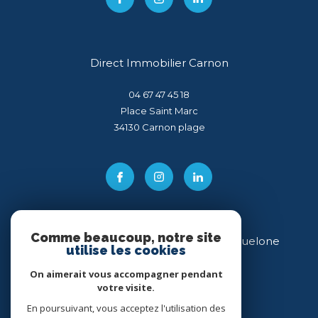
Direct Immobilier Carnon
04 67 47 45 18
Place Saint Marc
34130
carnon plage
Comme beaucoup, notre site
Direct Immobilier Villeneuve-lès-Maguelone
utilise les cookies
04 99 54 11 43
On aimerait vous accompagner pendant
votre visite.
34 place des Héros
34750
villeneuve-lès-maguelone
En poursuivant, vous acceptez l'utilisation des