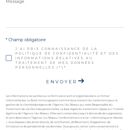
Message
*
* Champ obligatoire
J'AI PRIS CONNAISSANCE DE LA
POLITIQUE DE CONFIDENTIALITÉ ET DES
INFORMATIONS RELATIVES AU
TRAITEMENT DE MES DONNÉES
PERSONNELLES (*)*
ENVOYER
Les informations recueillies sur ce formulaire sont enregistrées dans un fichier
informatisé par La Boite Immo agissant comme Sous-traitant du traitement pour la
gestion de la clientèle/prospects de l'Agence / du Réseau qui reste Responsable du
Traitement de vos Données personnelles. La base légale du traitement repose sur l'intérêt
légitime de l'Agence / du Réseau. Elles sont conservées jusqu'à demande de suppression
et sont destinées à l'Agence / au Réseau. Conformément à la loi « informatique et libertés
», vous disposez des droits d’accès, de rectification, d’effacement, d’opposition, de
limitation et de portabilité de vos données. Vous pouvez retirer votre consentement à